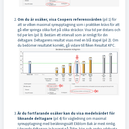
Om du är osäker, visa Coopers referensvärden
(pil 1) för
att se vilken maximal syreupptagning som i praktiken krävs för att
gå eller springa olika fort på olika sträckor. Visa tid per distans och
tid per km (pil 3). Bestäm ett intervall som är rimligt för din
deltagare. Deltagarens resultat visas med en blå stapel (pil 2). Om
du bedömer resultatet korrekt, gå vidare till fliken Resultat KPC.
Är du fortfarande osäker kan du visa medelvärdet för
liknande deltagare
(pil 4)
för vägledning om maximal
syreupptagning med beräkningssätt Ekblom Bak är mest rimlig.
L
iknande deltagare är baserat på ålder, kön och andra adekvata