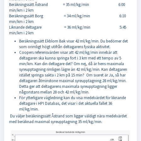
Beräkningssätt Åstrand = 35 ml/kg/min 6:00
min/km i 2 km
Beräkningssätt Borg = 34 ml/kg/min 6:10
min/km i 2 km
Liknande deltagare = 36 ml/kg/min 5:45
min/km i 2 km
Beräkningssätt Ekblom Bak visar 42 ml/kg/min. Du bedömer det
som orimligt högt utifrån deltagarens fysiska aktivitet.
Coopers referensvärden visar att 42 ml/kg/min innebär att
deltagaren ska kunna springa fort i 3 km med ett tempo av 5
min/km. Kan din deltagare det? Om nej, då är hens maximala
syreupptagning rimligen lägre än 42 ml/kg/min. Kan deltagaren
istället springa sakta i 2 km på 15 min? Om svaret är Ja, så har
deltagaren åtminstone maximal syreupptagning 28 ml/kg/min.
Detta ger att deltagarens maximala syreupptagning ligger
någonstans mellan 28 och 42 ml/kg/min.
För ytterligare vägledning kan du visa medelvärdet för liknande
deltagare i HPI Databas, det visar i det aktuella fallet 36
ml/kg/min.
Du väljer beräkningssätt Åstrand som ligger väldigt nära medelvärdet
med beräknad maximal syreupptagning 35 ml/kg/min.