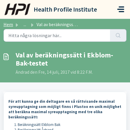
Hoppa över till huvudinnehåll
Health Profile Institute
Hem
...
Val av beräkningssätt i Ekblom-Bak-testet
Val av beräkningssätt i Ekblom-
Bak-testet
Ändrad den Fre, 14 juli, 2017 vid 8:22 F.M.
För att kunna ge din deltagare en så rättvisande maximal
syreupptagning som möjligt finns i Plustoo en unik möjlighet
att beräkna maximal syreupptagning med tre olika
beräkningssätt:
Beräkningssätt Ekblom Bak
Beräkningssätt Åstrand