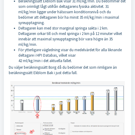
Beräkningssätt Ekblom Bak visar 31 ml/kg/min. Du bedömmer det
som orimligt lågt utifrån deltagarens fysiska aktivitet. 31
ml/kg/min ligger under hälsosam konditionsnivå och du
bedömer att deltagaren bör ha minst 35 ml/kg/min i maximal
syreupptagning.
Deltagaren kan med stor marginal springa sakta i 2 km.
Deltagaren orkar till och med springa i 2 km på 12 minuter vilket
innebär att maximal syreupptagning bör vara högre än 35
ml/kg/min.
För ytterligare vägledning visar du medelvärdet för alla liknande
deltagare i HPI Databas, vilket visar
42 ml/kg/min i det aktuella fallet.
Du väljer beräkningssätt Borg då du bedömer det som rimligare än
beräkningssätt Ekblom Bak i just detta fall.