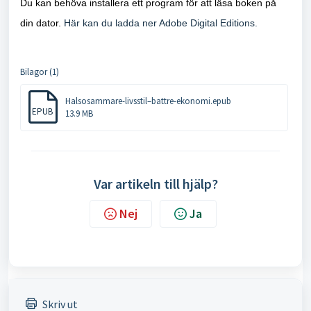
Du kan behöva installera ett program för att läsa boken på
din dator.
Här kan du ladda ner Adobe Digital Editions.
Bilagor (1)
Halsosammare-livsstil–battre-ekonomi.epub
EPUB
13.9 MB
Var artikeln till hjälp?
Nej
Ja
Skriv ut