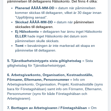
påminnelsen till deltagarens Hälsokonto. Det finns 4 olika:
Planerad ÅÅÅÅ-MM-DD
= datum när påminnelsen
kommer skickas till deltagaren, vilket är 30 dagar innan
"Uppföljning senast".
Skickad ÅÅÅÅ-MM-DD
= datum när
påminnelsen
skickades till deltagaren.
Ej Hälsokonto
= deltagaren har ännu inget Hälsokonto
ELLER
hade inget Hälsokonto det datum som
påminnelsen skulle skickats.
Tomt
= bevakningen är inte markerad att skapa en
påminnelse till deltagaren.
5.
Tjänstbarhetsintygets sista giltighetsdag
= Sista
giltighetsdag för Tjänstbarhetsintyget.
6.
Arbetsgivarkonto, Organisation, Kostnadsställe,
Förnamn, Efternamn, Personnummer
= Info om
Arbetsgivarkonto, Organisation, Projekt, Kostnadsställe (syns
bara för Företagshälsan) samt info om Förnamn, Efternamn,
Personnummer (syns för både Företagshälsan och
Arbetsgivaren).
7. Borttagen av Arbetsgivaren / Företagshälsan
= Om