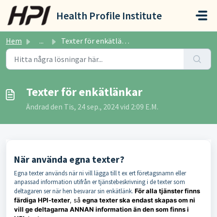
Hoppa över till huvudinnehåll
Health Profile Institute
Hem
...
Texter för enkätlänkar
Texter för enkätlänkar
Ändrad den Tis, 24 sep., 2024 vid 2:09 E.M.
När använda egna texter?
Egna texter används när ni vill lägga till t ex ert företagsnamn eller
anpassad information utifrån er tjänstebeskrivning i de texter som
deltagaren ser när hen besvarar sin enkätlänk.
För alla tjänster finns
färdiga HPI-texter
, så
egna texter ska endast skapas om ni
vill ge deltagarna ANNAN information än den som finns i