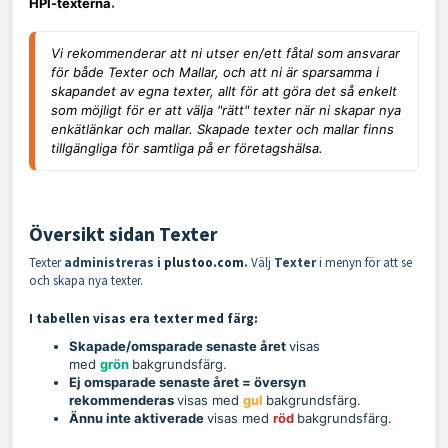
HPI-texterna
.
Vi rekommenderar att ni utser en/ett fåtal som ansvarar
för både Texter och Mallar, och att ni är sparsamma i
skapandet av egna texter, allt för att göra det så enkelt
som möjligt för er att välja "rätt" texter när ni skapar nya
enkätlänkar och mallar. Skapade texter och mallar finns
tillgängliga för samtliga på er företagshälsa.
Översikt sidan Texter
Texter
administreras i
plustoo.com
.
Välj
Texter
i menyn för att se
och skapa nya texter.
I tabellen visas era texter med färg:
Skapade/omsparade senaste året
visas
med
grön
bakgrundsfärg.
Ej omsparade senaste året
= översyn
rekommenderas
visas med
gul
bakgrundsfärg.
Ännu inte aktiverade
visas med
röd
bakgrundsfärg.