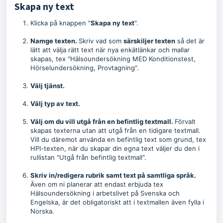
Skapa ny text
Klicka på knappen "
Skapa ny text
".
Namge texten.
Skriv vad som
särskiljer texten
så det är
lätt att välja rätt text när nya enkätlänkar och mallar
skapas, tex "Hälsoundersökning MED Konditionstest,
Hörselundersökning, Provtagning".
Välj tjänst.
Välj typ av text.
Välj om du vill
utgå från en befintlig textmall.
Förvalt
skapas texterna utan att utgå från en tidigare textmall.
Vill du däremot använda en befintlig text som grund, tex
HPI-texten, när du skapar din egna text väljer du den i
rullistan "Utgå från befintlig textmall".
Skriv in/redigera
rubrik samt text på samtliga språk.
Även om ni planerar att
endast
erbjuda tex
Hälsoundersökning i arbetslivet på Svenska och
Engelska, är det obligatoriskt att i textmallen även fylla i
Norska.