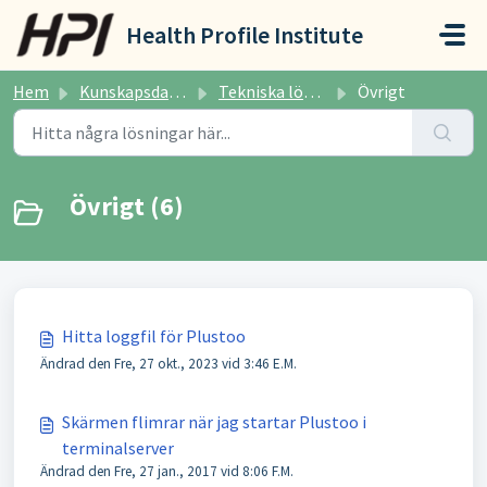
Hoppa över till huvudinnehåll
Health Profile Institute
Hem
Kunskapsdatabas
Tekniska lösningar
Övrigt
Övrigt (6)
Hitta loggfil för Plustoo
Ändrad den Fre, 27 okt., 2023 vid 3:46 E.M.
Skärmen flimrar när jag startar Plustoo i
terminalserver
Ändrad den Fre, 27 jan., 2017 vid 8:06 F.M.