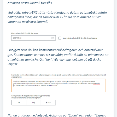
att ingen nästa kontroll föreslås
.
Vad gäller arbets-EKG sätts nästa föreslagna datum automatiskt utifrån
deltagarens ålder, där de som är över 45 år ska göra arbets-EKG vid
varannan medicinsk kontroll.
I intygets sista del kan kommentarer till deltagaren och arbetsgivaren
ges. Kommentaren kommer ses av båda, varför vi inför en påminnelse om
att inhämta samtycke. Om ”nej” fylls i kommer det inte gå att skicka
intyget.
När du är färdig med intyget, klickar du på ”Spara” och sedan ”Signera