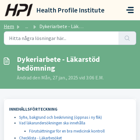
Hoppa över till huvudinnehåll
Health Profile Institute
Hem
...
Dykeriarbete - Läkarstöd bedömning
Dykeriarbete - Läkarstöd
bedömning
Ändrad den Mån, 27 jan., 2025 vid 3:06 E.M.
INNEHÅLLSFÖRTECKNING
Syfte, bakgrund och beskrivning (öppnas i ny flik)
Vad läkarundersökningen ska innehålla
Förutsättningar för en bra medicinsk kontroll
Checklista - Läkarbesöket