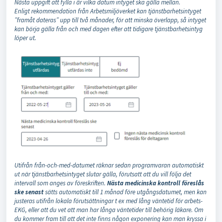
Nästa uppgift att fylla i är vilka datum intyget ska gälla mellan.
Enligt rekommendation från Arbetsmiljöverket kan tjänstbarhetsintyget
”framåt dateras” upp till två månader, för att minska överlapp, så intyget
kan börja gälla från och med dagen efter att tidigare tjänstbarhetsintyg
löper ut.
Utifrån från-och-med-datumet räknar sedan programvaran automatiskt
ut när tjänstbarhetsintyget slutar gälla, förutsatt att du vill följa det
intervall som anges av föreskriften.
Nästa medicinska kontroll föreslås
ske senast
sätts automatiskt till 1 månad före utgångsdatumet, men kan
justeras utifrån lokala förutsättningar t ex med lång väntetid för arbets-
EKG, eller att du vet att man har långa väntetider till behörig läkare. Om
du kommer fram till att det inte finns någon exponering kan man kryssa i