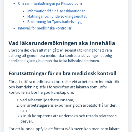
Om sammanfattningen på Plustoo.com
Information från hälsodeklarationen
Mätningar och undersökningsresultat
Bedömning för Tjänstbarhetsintyg
Intervall för medicinska kontroller
Vad läkarundersökningen ska innehålla
Eftersom det krävs att man gått en separat utbildning för att vara
behörig att genomföra medicinska kontroller skrivs ingen utförlig
handledning kring hur man ska tolka hälsodeklarationen.
F
örutsättningar för en bra medicinsk kontroll
För att utföra medicinska kontroller vid arbete som innebär rök-
och kemdykning, står i föreskriften att läkaren som utför
kontrollerna bör ha god kunskap om:
vad arbetsmiljöarbete innebär,
om arbetstagarens exponering och arbetsförhållanden,
och
klinisk kompetens att undersöka och utreda relaterade
besvär.
För att kunna uppfylla de första två kraven kan man som läkare