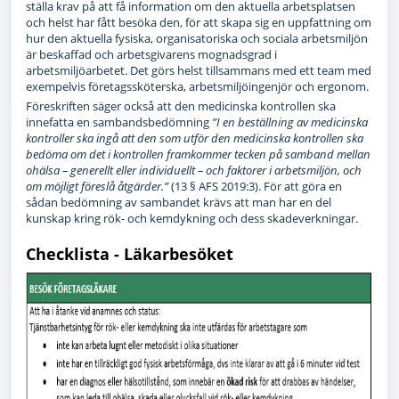
ställa krav på att få information om den aktuella arbetsplatsen
och helst har fått besöka den, för att skapa sig en uppfattning om
hur den aktuella fysiska, organisatoriska och sociala arbetsmiljön
är beskaffad och arbetsgivarens mognadsgrad i
arbetsmiljöarbetet. Det görs helst tillsammans med ett team med
exempelvis företagssköterska, arbetsmiljöingenjör och ergonom.
Föreskriften säger också att den medicinska kontrollen ska
innefatta en sambandsbedömning
”I en beställning av medicinska
kontroller ska ingå att den som utför den medicinska kontrollen ska
bedöma om det i kontrollen framkommer teck­en på samband mellan
ohälsa – generellt eller individuellt – och faktorer i ar­betsmiljön, och
om möjligt föreslå åtgärder.”
(13 § AFS 2019:3). För att göra en
sådan bedömning av sambandet krävs att man har en del
kunskap kring rök- och kemdykning och dess skadeverkningar.
Checklista - Läkarbesöket