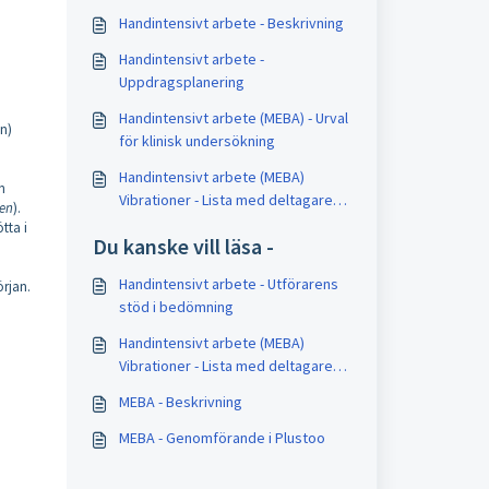
Handintensivt arbete - Beskrivning
Handintensivt arbete -
Uppdragsplanering
Handintensivt arbete (MEBA) - Urval
an)
för klinisk undersökning
Handintensivt arbete (MEBA)
n
Vibrationer - Lista med deltagare
ten
).
för klinisk undersökning
tta i
Du kanske vill läsa -
Handintensivt arbete - Utförarens
örjan.
stöd i bedömning
Handintensivt arbete (MEBA)
Vibrationer - Lista med deltagare
för klinisk undersökning
MEBA - Beskrivning
MEBA - Genomförande i Plustoo