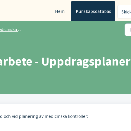
Hem
Kunskapsdatabas
Skic
a kontroller - Handintensivt arbete
arbete - Uppdragsplaner
 och vid planering av medicinska kontroller: