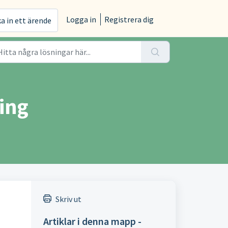
Logga in
Registrera dig
ka in ett ärende
ing
Skriv ut
Artiklar i denna mapp -