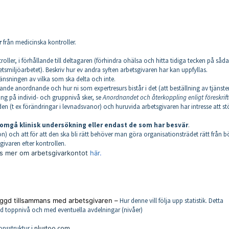
r
från medicinska kontroller.
ller, i förhållande till deltagaren (förhindra ohälsa och hitta tidiga tecken på såd
etsmiljöarbetet). Beskriv hur ev andra syften arbetsgivaren har kan uppfyllas.
änsningen av vilka som ska delta och inte.
ande anordnande och hur ni som expertresurs bistår i det (att beställning av tjänste
g på individ- och gruppnivå sker, se
Anordnandet och återkoppling enligt föreskrif
den (t ex förändringar i levnadsvanor) och huruvida arbetsgivaren har intresse att stö
omgå klinisk undersökning eller endast de som har besvär
.
 och att för att den ska bli rätt behöver man göra organisationsträdet rätt från b
givaren efter kontrollen.
s mer om arbetsgivarkontot
här
.
ggd tillsammans med arbetsgivaren –
Hur denne vill följa upp statistik. Detta
ed toppnivå och med eventuella avdelningar (nivåer)
onsstruktur i
plustoo.com