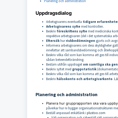
Planering och administration
Uppdragsdialog
Arbetsgivarens eventuella
tidigare erfarenhete
Arbetsgivarens
syfte
med kontrollen.
Beskriv
föreskriftens syfte
med medicinska kontro
respektive arbetsgivaren (del i det systematiska arb
Eftersök
hur
riskbedömningen
gjorts och avgr
Informera arbetsgivarens om dess skyldigheter gäll
innefattar att sambandsbedömning och återkopplin
Beskriv vilka råd som kan komma att ges till indivi
sådan beteendeförändring.
Bestäm utifrån uppdraget
om samtliga ska gen
Beskriv syftet med
gruppstatistik
(dokumentation)
Beskriv vilka råd som kan komma att ges till arbets
Beskriv
hälsokonto och arbetsgivarkonto
.
Lä
Planering och administration
Planera hur grupprapporten ska vara uppby
påverkar hur ni bygger organisationsstrukturen m
Beställ anpassad enkätlänk i
plustoo.com
Välj organisation och säkerställ rätt organisati