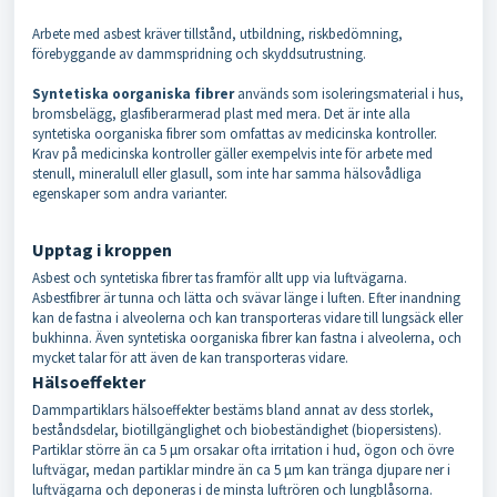
Arbete med asbest kräver tillstånd, utbildning, riskbedömning,
förebyggande av dammspridning och skyddsutrustning.
Syntetiska oorganiska fibrer
används som isoleringsmaterial i hus,
bromsbelägg, glasfiberarmerad plast med mera. Det är inte alla
syntetiska oorganiska fibrer som omfattas av medicinska kontroller.
Krav på medicinska kontroller gäller exempelvis inte för arbete med
stenull, mineralull eller glasull, som inte har samma hälsovådliga
egenskaper som andra varianter.
Upptag i kroppen
Asbest och syntetiska fibrer tas framför allt upp via luftvägarna.
Asbestfibrer är tunna och lätta och svävar länge i luften. Efter inandning
kan de fastna i alveolerna och kan transporteras vidare till lungsäck eller
bukhinna. Även syntetiska oorganiska fibrer kan fastna i alveolerna, och
mycket talar för att även de kan transporteras vidare.
Hälsoeffekter
Dammpartiklars hälsoeffekter bestäms bland annat av dess storlek,
beståndsdelar, biotillgänglighet och biobeständighet (biopersistens).
Partiklar större än ca 5 μm orsakar ofta irritation i hud, ögon och övre
luftvägar, medan partiklar mindre än ca 5 μm kan tränga djupare ner i
luftvägarna och deponeras i de minsta luftrören och lungblåsorna.