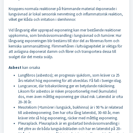
Kroppens normala reaktioner på främmande material deponerade i
lungvävnad är lokal sensorisk nervretning och inflammatorisk reaktion,
vilket ger klåda och irritation i slemhinnor.
Vid långvarig eller upprepad exponering kan mer bestående reaktioner
uppkomma, som bindvävsomvandling i lungvävnad och tumörer. Hur
långvarig exponeringen blir bestäms till stor del av fibrernas form och
kemiska sammansättning. Flimmerhåren i luftvägsepitelet är viktiga för
att avlägsna deponerat damm och fibrer och transportera dessa till
svalget där det mesta sväljs.
Asbest
kan orsaka
Lungfibros (asbestos); en progressiv sjukdom, som kräver ca 25
års relativt hög exponering för att utvecklas. Få fall i Sverige idag.
Lungcancer, där tobaksrökning ger en betydande riskökning.
Liksom för asbestos är risken proportionerlig med (kumulativ)
dos, men även måttlig exponering ger ökad risk. Latenstid är ofta
20–30 år.
Mesoteliom (=tumörer i lungsäck, bukhinna) är i 90 % är relaterad
till asbestexponering. Den har ofta lång latenstid, 30–60 år, men
kräver inte så hög exponering, räcker med måttlig exponering.
Pleuraplack. Pleuraplack är en godartad bindvävsomvandling i
det yttre av de båda lungsäcksbladen och har en latenstid på 20–