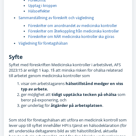
Förekomst
Upptag i kroppen
Hälsoeffekter
Sammanställning av föreskrift och vägledning
Föreskrifter om anordnandet av medicinska kontroller
Föreskrifter om återkoppling från medicinska kontroller
Föreskrifter om NÄR medicinska kontroller ska göras
Vägledning för företagshälsan
Syfte
Syftet med föreskriften Medicinska kontroller i arbetslivet, AFS
2023:15 är enligt 1 kap.
1§
att minska risken för ohälsa relaterad
till arbetet genom medicinska kontroller som
visar om arbetstagarens
hälsotillstånd medger en viss
typ av arbete
,
ger möjlighet att
tidigt upptäcka tecken på ohälsa
som
beror på expone­ring, och
ger underlag för
åtgärder på arbetsplatsen
.
Som stöd för företagshälsan att utföra en medicinsk kontroll som
lever upp till syftet innehåller HPI:s tjänst en hälsodeklaration (för
att undersöka deltagarens bild av sitt hälsotillstånd, aktuella