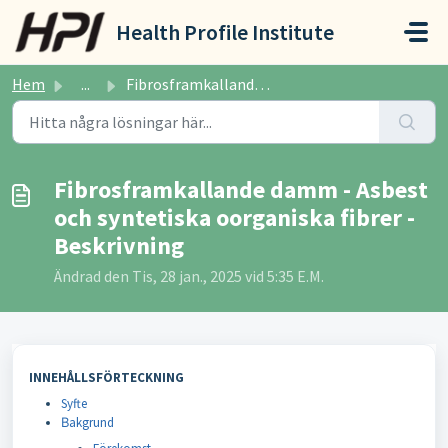
Hoppa över till huvudinnehåll
Health Profile Institute
Hem
...
Fibrosframkallande damm - Asbest och syntetiska oorganisk...
Fibrosframkallande damm - Asbest
och syntetiska oorganiska fibrer -
Beskrivning
Ändrad den Tis, 28 jan., 2025 vid 5:35 E.M.
INNEHÅLLSFÖRTECKNING
Syfte
B
akgrund