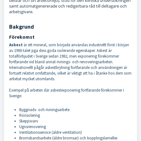
besvär och sin arbetsmiljö), stöd för den kliniska undersökningen
samt automatgenererade och redigerbara råd till deltagare och
arbetsgivare.
Bakgrund
Förekomst
Asbest
är ett mineral, som började användas industriellt först i början
av 1900-talet pga dess goda isolerande egenskaper. Asbest är
totalförbjudet i Sverige sedan 1982, men exponering förekommer
fortfarande vid bland annat rivnings- och renoveringsarbeten.
Internationellt pågår asbestbrytning fortfarande och användningen är
fortsatt relativt omfattande, vilket är viktigt att ha i åtanke hos dem som
arbetat mycket utomlands.
Exempel på arbeten där asbestexponering fortfarande förekommer i
Sverige:
Byggnads- och rivningsarbete
Rörisolering
Skeppsvarv
Ugnsrenovering
Ventilationsservice (äldre ventilation)
Bromsbandsarbete (äldre bromsar) och kopplingslameller.