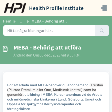
Hoppa över till huvudinnehåll
Health Profile Institute
Hem
...
MEBA - Behörig att utföra
MEBA - Behörig att utföra
Ändrad den Ons, 6 dec., 2023 vid 9:55 F.M.
För att arbeta med MEBA behöver du abonnemang i
Plustoo
(Plustoo Premium eller
One, Medicinsk kontroll
) samt ha
genomfört
utbildning i MEBA. Kurser anordnas vid de Arbets-
och miljömedicinska klinikerna i Lund, Göteborg, Umeå och
Uppsala för sjukgymnaster/fysioterapeuter och
företagsläkare.